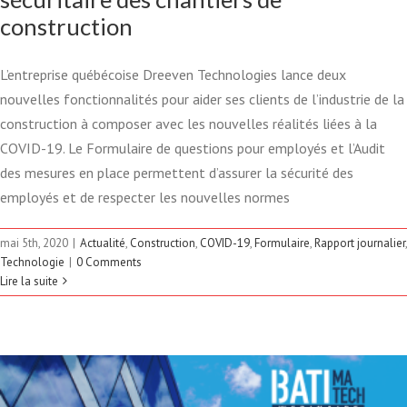
construction
L’entreprise québécoise Dreeven Technologies lance deux
nouvelles fonctionnalités pour aider ses clients de l’industrie de la
construction à composer avec les nouvelles réalités liées à la
COVID-19. Le Formulaire de questions pour employés et l’Audit
des mesures en place permettent d’assurer la sécurité des
employés et de respecter les nouvelles normes
LE PROGRAMME PACME, LA
mai 5th, 2020
|
Actualité
,
Construction
,
COVID-19
,
Formulaire
,
Rapport journalier
,
CONVERSION DES PRATIQUES
Technologie
|
0 Comments
Lire la suite
VERS LE NUMÉRIQUE
Construction
Technologie
Webinaire