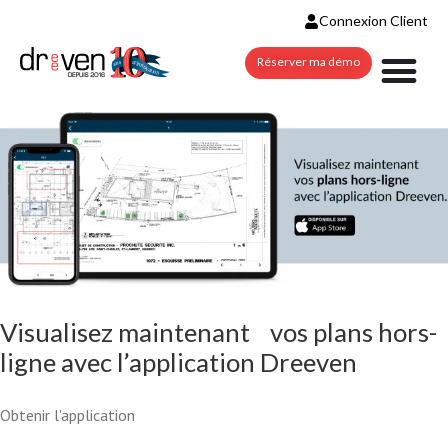
VOS PLANS HORS-LIGNE AVEC
Connexion Client
Réserver ma démo
L’APPLICATION DREEVEN
Actualité
Construction
Plan
Technologie
Visualisez maintenant vos plans hors-
ligne avec l’application Dreeven
DREEVEN FACILITE LA
RÉOUVERTURE SÉCURITAIRE
Obtenir l'application