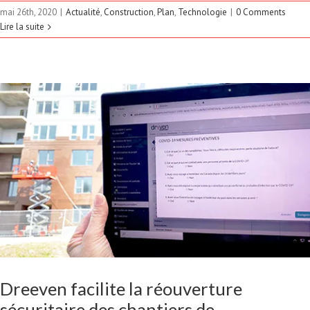
DES CHANTIERS DE
mai 26th, 2020
|
Actualité
,
Construction
,
Plan
,
Technologie
|
0 Comments
Lire la suite
CONSTRUCTION
Actualité
Construction
COVID-19
Formulaire
Rapport journalier
Technologie
Dreeven facilite la réouverture
sécuritaire des chantiers de