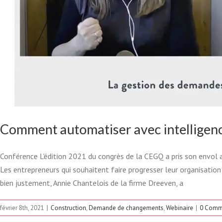
À VENIR – LA GESTION 
Comment automatiser avec intelligence
EN T
Conférence L'édition 2021 du congrès de la CEGQ a pris son envol a
Les entrepreneurs qui souhaitent faire progresser leur organisation
Construction
Deman
bien justement, Annie Chantelois de la firme Dreeven, a
février 8th, 2021
|
Construction
,
Demande de changements
,
Webinaire
|
0 Comm