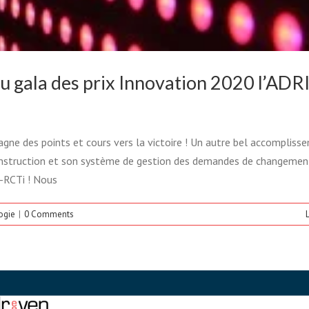
au gala des prix Innovation 2020 l’ADR
NAIRE DE DEMANDES DE
STE PITCHTECH INNOVATION
gne des points et cours vers la victoire ! Un autre bel accompliss
a construction et son système de gestion des demandes de changemen
N DE BATIMATECH!
Q-RCTi ! Nous
 de changements
Technologie
Webinaire
ogie
|
0 Comments
L