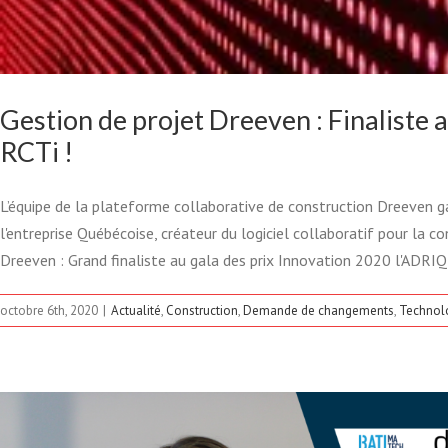
Gestion de projet Dreeven : Finaliste 
DREEVEN, GESTION
RCTi !
CHANGEMENTS , FINALI
L’équipe de la plateforme collaborative de construction Dreeven ga
l'entreprise Québécoise, créateur du logiciel collaboratif pour l
CONSTRUCTIO
Dreeven : Grand finaliste au gala des prix Innovation 2020 l'ADRI
Actualité
Construction
Demande
octobre 6th, 2020
|
Actualité
,
Construction
,
Demande de changements
,
Technol