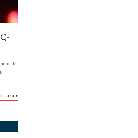
IQ-
ement de
t
ire la suite