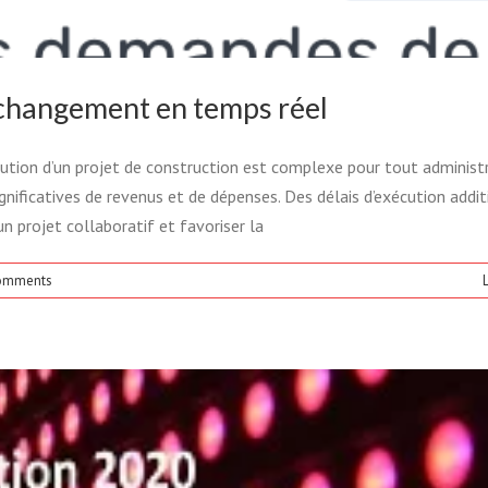
VEN : FINALISTE AU GALA DES
 2020 L’ADRIQ-RCTI !
 changement en temps réel
mande de changements
Technologie
tion d’un projet de construction est complexe pour tout administ
nificatives de revenus et de dépenses. Des délais d’exécution addit
n projet collaboratif et favoriser la
omments
L