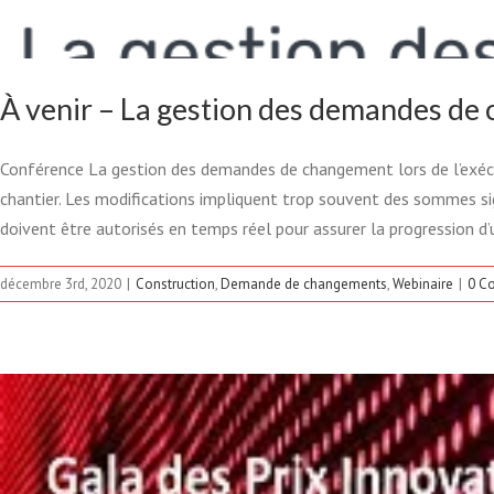
GESTION DE PROJET DREE
PRIX INNOVATION
À venir – La gestion des demandes de
Actualité
Construction
De
Conférence La gestion des demandes de changement lors de l’exécu
chantier. Les modifications impliquent trop souvent des sommes sig
doivent être autorisés en temps réel pour assurer la progression d’u
décembre 3rd, 2020
|
Construction
,
Demande de changements
,
Webinaire
|
0 C