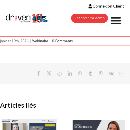
Connexion Client
Réserver ma démo
janvier 19th, 2026
|
Webinaire
|
0 Comments
COMMENT
À VENIR –
AUTOMATISER
LA GESTION
AVEC
DES
INTELLIGENCE
DEMANDES
Articles liés
VOS
DE
TABLEAUX
CHANGEMEN