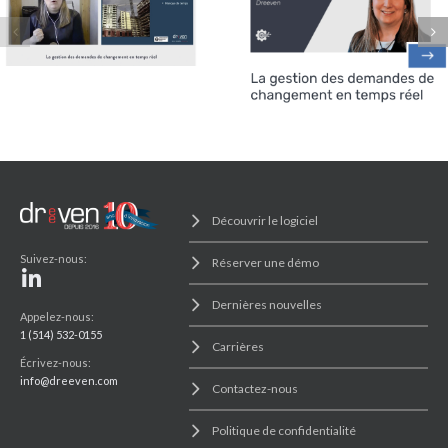
DE SUIVIS
EN TEMPS
DE COÛTS
RÉEL
DE PROJET!
Découvrir le logiciel
Suivez-nous:
Réserver une démo
Dernières nouvelles
Appelez-nous:
1 (514) 532-0155
Carrières
Écrivez-nous:
info@dreeven.com
Contactez-nous
Politique de confidentialité