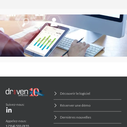
Découvrir le logiciel
Suivez-nous:
Réserver une démo
Dernières nouvelles
Appelez-nous:
1 (514) 532-0155