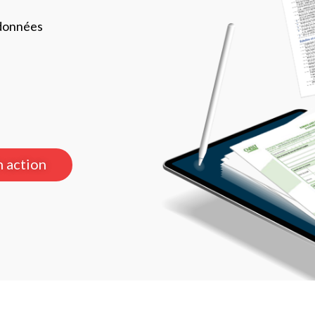
 données​
n action