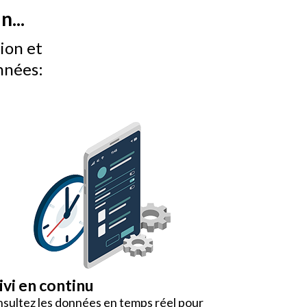
n...
tion et
nnées:
ivi en continu
sultez les données en temps réel pour